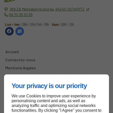
269 ZA Mentaberrikoborda,
64240
USTARITZ
09 70 35 53 33
Lun - Ven :
08h - 12h | 14h - 19h
Sam :
08h - 12h
Accueil
Contactez-nous
Mentions légales
Plan du site
Your privacy is our priority
We use Cookies to improve user experience by
Haut de page
personalising content and ads, as well as
analyzing traffic and optimizing social networks
functionalities. By clicking "I Agree" you consent to